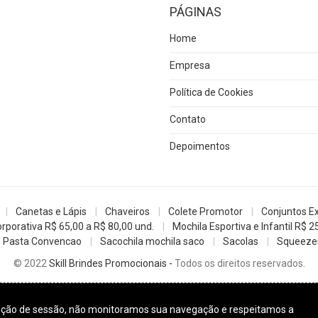
PÁGINAS
Home
Empresa
Política de Cookies
Contato
Depoimentos
Canetas e Lápis
Chaveiros
Colete Promotor
Conjuntos E
rporativa R$ 65,00 a R$ 80,00 und.
Mochila Esportiva e Infantil R$ 2
Pasta Convencao
Sacochila mochila saco
Sacolas
Squeezes
© 2022
Skill Brindes Promocionais -
Todos os direitos reservados.
enção de sessão, não monitoramos sua navegação e respeitamos a