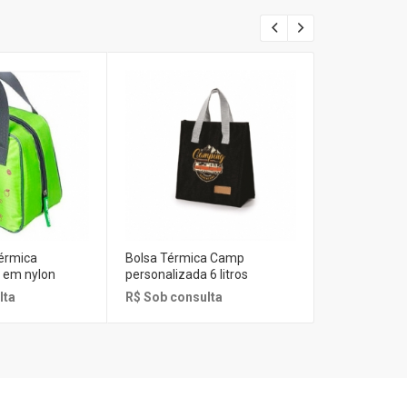
térmica
Bolsa Térmica Camp
Bolsa térmica
 em nylon
personalizada 6 litros
Personaliza
lta
R$ Sob consulta
R$ Sob cons