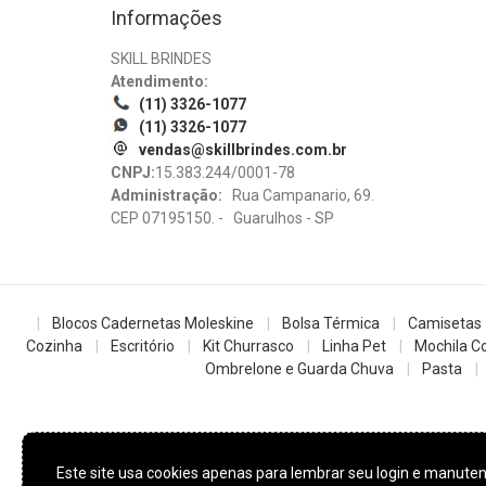
Informações
SKILL BRINDES
Atendimento:
(11) 3326-1077
(11) 3326-1077
vendas@skillbrindes.com.br
CNPJ:
15.383.244/0001-78
Administração:
Rua Campanario, 69.
CEP 07195150. - Guarulhos - SP
Blocos Cadernetas Moleskine
Bolsa Térmica
Camisetas
Cozinha
Escritório
Kit Churrasco
Linha Pet
Mochila Co
Ombrelone e Guarda Chuva
Pasta
Este site usa cookies apenas para lembrar seu login e manut