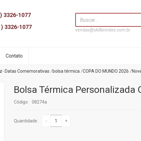
) 3326-1077
1) 3326-1077
vendas@skillbrindes.com.br
Contato
z- Datas Comemorativas
bolsa térmica
COPA DO MUNDO 2026
Nov
Bolsa Térmica Personalizada 
Código:
08274a
Quantidade:
-
+