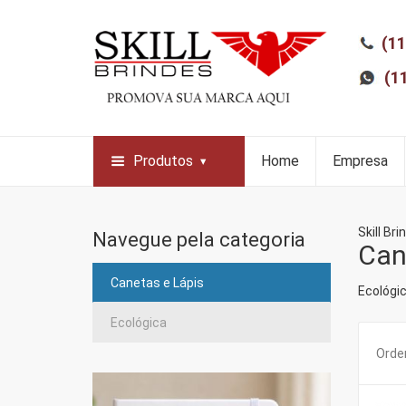
(11
(1
Produtos
Home
Empresa
Skill Bri
Navegue pela categoria
Can
Canetas e Lápis
Ecológi
Ecológica
Orden