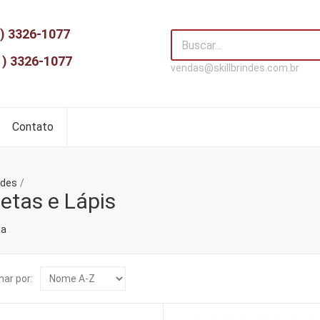
) 3326-1077
1) 3326-1077
vendas@skillbrindes.com.br
Contato
ndes
etas e Lápis
ca
ar por: