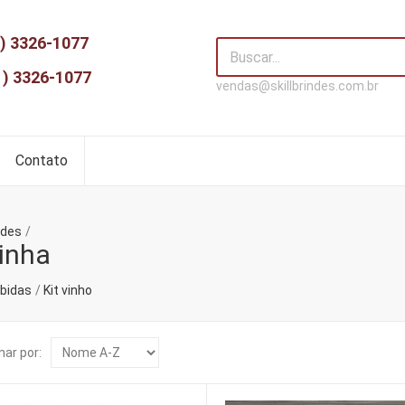
) 3326-1077
1) 3326-1077
vendas@skillbrindes.com.br
Contato
ndes
inha
ebidas
Kit vinho
ar por: