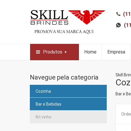
(11
(1
Produtos
Home
Empresa
Skill Bri
Navegue pela categoria
Coz
Cozinha
Bar e B
Bar e Bebidas
Orden
Kit vinho