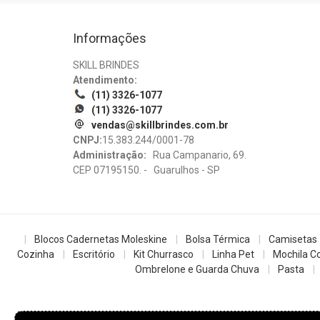
Informações
SKILL BRINDES
Atendimento:
(11) 3326-1077
(11) 3326-1077
vendas@skillbrindes.com.br
CNPJ:
15.383.244/0001-78
Administração:
Rua Campanario, 69.
CEP 07195150. - Guarulhos - SP
Blocos Cadernetas Moleskine
Bolsa Térmica
Camisetas
Cozinha
Escritório
Kit Churrasco
Linha Pet
Mochila Co
Ombrelone e Guarda Chuva
Pasta