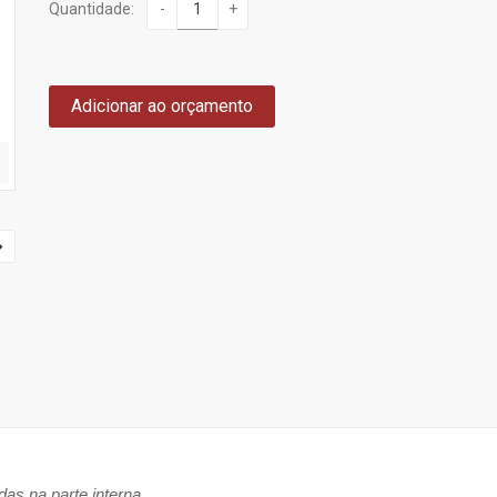
Quantidade:
-
+
Adicionar ao orçamento
as na parte interna.