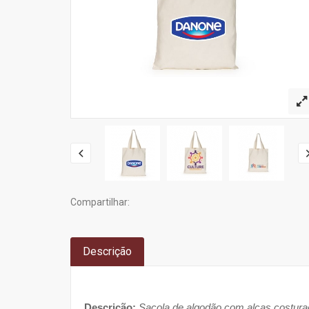
Compartilhar:
Descrição
Descrição:
Sacola de algodão com alças costurad