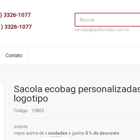
) 3326-1077
1) 3326-1077
vendas@skillbrindes.com.br
Contato
Sacola ecobag personalizada
logotipo
Código:
13803
Desconto
Compre acima de
unidades
e ganhe
0 % de desconto
.
1