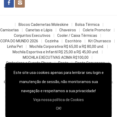
Blocos Cadernetas Moleskine
Bolsa Térmica
Camisetas
Canetas e Lápis
Chaveiros
Colete Promotor
Conjuntos Executivos
Cooler / Caixa Térmicas
COPA DO MUNDO 2026
Cozinha
Escritório
Kit Churrasco
Linha Pet
Mochila Corporativa R$ 65,00 a R$ 80,00 und.
Mochila Esportiva e Infantil R$ 25,00 a R$ 45,00 und.
MOCHILA EXECUTIVAS ACIMA R$100,00
Ombrelone e Guarda Chuva
Pasta
Pasta Convencao
Sacochila mochila saco
Sacolas
Squeezes e Garrafas
Este site usa cookies apenas para lembrar seu login e
z- Datas Comemorativas
manutenção de sessão, não monitoramos sua
© 2022
Skill Brindes Promocionais -
Todos os direitos reservados.
navegação e respeitamos a sua privacidade!
Veja nossa política de Cookies
OK!