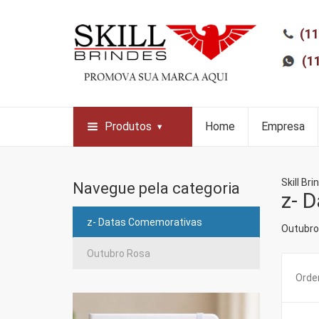
(11
(1
Produtos
Home
Empresa
Skill Bri
Navegue pela categoria
z- 
z- Datas Comemorativas
Outubro
Outubro Rosa
Orden