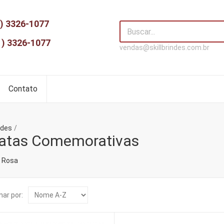
) 3326-1077
1) 3326-1077
vendas@skillbrindes.com.br
Contato
ndes
Datas Comemorativas
 Rosa
ar por: