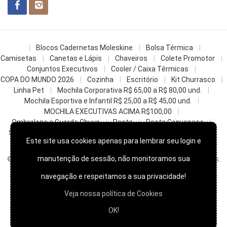
Blocos Cadernetas Moleskine
Bolsa Térmica
Camisetas
Canetas e Lápis
Chaveiros
Colete Promotor
Conjuntos Executivos
Cooler / Caixa Térmicas
COPA DO MUNDO 2026
Cozinha
Escritório
Kit Churrasco
Linha Pet
Mochila Corporativa R$ 65,00 a R$ 80,00 und.
Mochila Esportiva e Infantil R$ 25,00 a R$ 45,00 und.
MOCHILA EXECUTIVAS ACIMA R$100,00
Ombrelone e Guarda Chuva
Pasta
Pasta Convencao
Sacochila mochila saco
Sacolas
Squeezes e Garrafas
Este site usa cookies apenas para lembrar seu login e
z- Datas Comemorativas
manutenção de sessão, não monitoramos sua
© 2022
Skill Brindes Promocionais -
Todos os direitos reservados.
navegação e respeitamos a sua privacidade!
Veja nossa política de Cookies
OK!