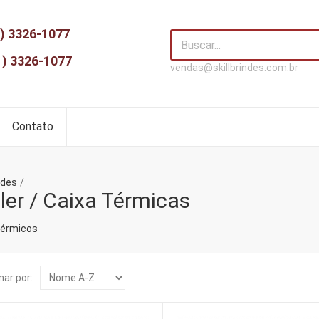
) 3326-1077
1) 3326-1077
vendas@skillbrindes.com.br
Contato
ndes
ler / Caixa Térmicas
Térmicos
ar por: