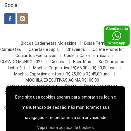
Social
Blocos Cadernetas Moleskine
Bolsa Térmica
Camisetas
Canetas e Lápis
Chaveiros
Colete Promotor
Conjuntos Executivos
Cooler / Caixa Térmicas
COPA DO MUNDO 2026
Cozinha
Escritório
Kit Churrasco
Linha Pet
Mochila Corporativa R$ 65,00 a R$ 80,00 und.
Mochila Esportiva e Infantil R$ 25,00 a R$ 45,00 und.
MOCHILA EXECUTIVAS ACIMA R$100,00
Ombrelone e Guarda Chuva
Pasta
Pasta Convencao
Sacochila mochila saco
Sacolas
Squeezes e Garrafas
Este site usa cookies apenas para lembrar seu login e
z- Datas Comemorativas
manutenção de sessão, não monitoramos sua
© 2022
Skill Brindes Promocionais -
Todos os direitos reservados.
navegação e respeitamos a sua privacidade!
Veja nossa política de Cookies