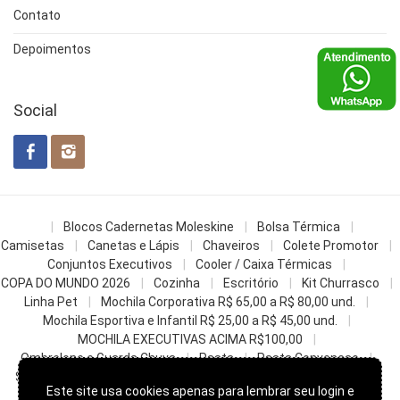
Contato
Depoimentos
Social
Blocos Cadernetas Moleskine
Bolsa Térmica
Camisetas
Canetas e Lápis
Chaveiros
Colete Promotor
Conjuntos Executivos
Cooler / Caixa Térmicas
COPA DO MUNDO 2026
Cozinha
Escritório
Kit Churrasco
Linha Pet
Mochila Corporativa R$ 65,00 a R$ 80,00 und.
Mochila Esportiva e Infantil R$ 25,00 a R$ 45,00 und.
MOCHILA EXECUTIVAS ACIMA R$100,00
Ombrelone e Guarda Chuva
Pasta
Pasta Convencao
Sacochila mochila saco
Sacolas
Squeezes e Garrafas
Este site usa cookies apenas para lembrar seu login e
z- Datas Comemorativas