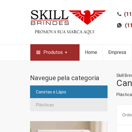
(11
(1
Produtos
Home
Empresa
Skill Bri
Navegue pela categoria
Can
Canetas e Lápis
Plástic
Plásticas
Orden