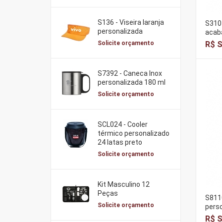
S136 - Viseira laranja
S3101
personalizada
acab
R$ S
Solicite orçamento
S7392 - Caneca Inox
personalizada 180 ml
Solicite orçamento
SCL024 - Cooler
térmico personalizado
24 latas preto
Solicite orçamento
Kit Masculino 12
Peças
S8110
Solicite orçamento
pers
R$ S