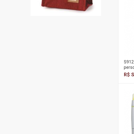
S9125
pers
R$ S