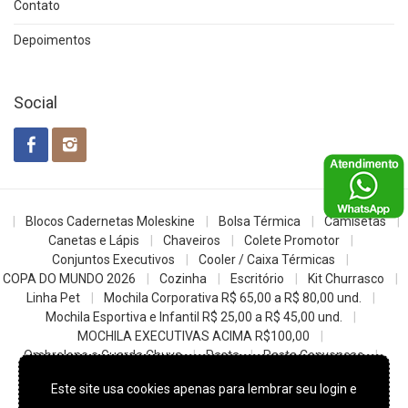
Contato
Depoimentos
Social
Blocos Cadernetas Moleskine
Bolsa Térmica
Camisetas
Canetas e Lápis
Chaveiros
Colete Promotor
Conjuntos Executivos
Cooler / Caixa Térmicas
COPA DO MUNDO 2026
Cozinha
Escritório
Kit Churrasco
Linha Pet
Mochila Corporativa R$ 65,00 a R$ 80,00 und.
Mochila Esportiva e Infantil R$ 25,00 a R$ 45,00 und.
MOCHILA EXECUTIVAS ACIMA R$100,00
Ombrelone e Guarda Chuva
Pasta
Pasta Convencao
Sacochila mochila saco
Sacolas
Squeezes e Garrafas
Este site usa cookies apenas para lembrar seu login e
z- Datas Comemorativas