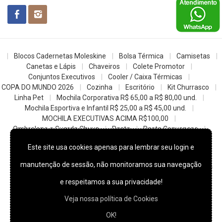
Blocos Cadernetas Moleskine
Bolsa Térmica
Camisetas
Canetas e Lápis
Chaveiros
Colete Promotor
Conjuntos Executivos
Cooler / Caixa Térmicas
COPA DO MUNDO 2026
Cozinha
Escritório
Kit Churrasco
Linha Pet
Mochila Corporativa R$ 65,00 a R$ 80,00 und.
Mochila Esportiva e Infantil R$ 25,00 a R$ 45,00 und.
MOCHILA EXECUTIVAS ACIMA R$100,00
Ombrelone e Guarda Chuva
Pasta
Pasta Convencao
Sacochila mochila saco
Sacolas
Squeezes e Garrafas
Este site usa cookies apenas para lembrar seu login e
z- Datas Comemorativas
manutenção de sessão, não monitoramos sua navegação
© 2022
Skill Brindes Promocionais -
Todos os direitos reservados.
e respeitamos a sua privacidade!
Veja nossa política de Cookies
OK!