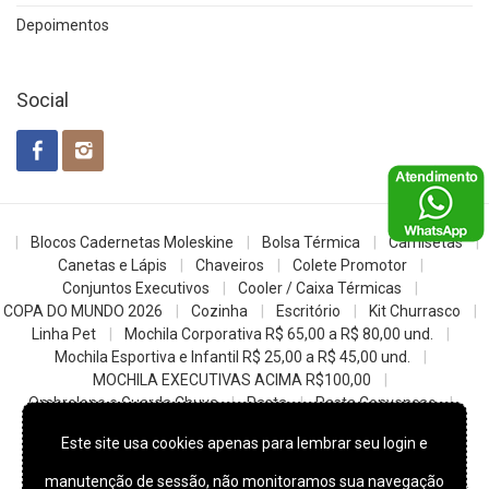
Depoimentos
Social
Blocos Cadernetas Moleskine
Bolsa Térmica
Camisetas
Canetas e Lápis
Chaveiros
Colete Promotor
Conjuntos Executivos
Cooler / Caixa Térmicas
COPA DO MUNDO 2026
Cozinha
Escritório
Kit Churrasco
Linha Pet
Mochila Corporativa R$ 65,00 a R$ 80,00 und.
Mochila Esportiva e Infantil R$ 25,00 a R$ 45,00 und.
MOCHILA EXECUTIVAS ACIMA R$100,00
Ombrelone e Guarda Chuva
Pasta
Pasta Convencao
Sacochila mochila saco
Sacolas
Squeezes e Garrafas
Este site usa cookies apenas para lembrar seu login e
z- Datas Comemorativas
manutenção de sessão, não monitoramos sua navegação
© 2022
Skill Brindes Promocionais -
Todos os direitos reservados.