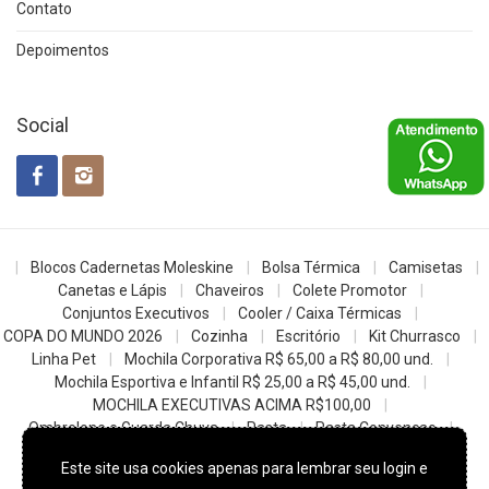
Contato
Depoimentos
Social
Blocos Cadernetas Moleskine
Bolsa Térmica
Camisetas
Canetas e Lápis
Chaveiros
Colete Promotor
Conjuntos Executivos
Cooler / Caixa Térmicas
COPA DO MUNDO 2026
Cozinha
Escritório
Kit Churrasco
Linha Pet
Mochila Corporativa R$ 65,00 a R$ 80,00 und.
Mochila Esportiva e Infantil R$ 25,00 a R$ 45,00 und.
MOCHILA EXECUTIVAS ACIMA R$100,00
Ombrelone e Guarda Chuva
Pasta
Pasta Convencao
Sacochila mochila saco
Sacolas
Squeezes e Garrafas
Este site usa cookies apenas para lembrar seu login e
z- Datas Comemorativas