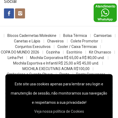
Social
Blocos Cadernetas Moleskine
Bolsa Térmica
Camisetas
Canetas e Lápis
Chaveiros
Colete Promotor
Conjuntos Executivos
Cooler / Caixa Térmicas
COPA DO MUNDO 2026
Cozinha
Escritório
Kit Churrasco
Linha Pet
Mochila Corporativa R$ 65,00 a R$ 80,00 und.
Mochila Esportiva e Infantil R$ 25,00 a R$ 45,00 und.
MOCHILA EXECUTIVAS ACIMA R$100,00
Ombrelone e Guarda Chuva
Pasta
Pasta Convencao
Sacochila mochila saco
Sacolas
Squeezes e Garrafas
Este site usa cookies apenas para lembrar seu login e
z- Datas Comemorativas
manutenção de sessão, não monitoramos sua navegação
© 2022
Skill Brindes Promocionais -
Todos os direitos reservados.
e respeitamos a sua privacidade!
Veja nossa política de Cookies