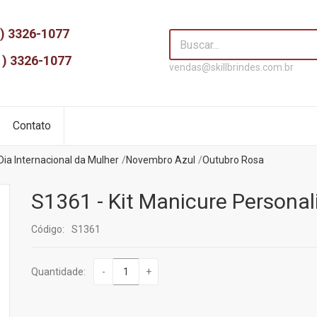
) 3326-1077
1) 3326-1077
vendas@skillbrindes.com.br
Contato
Dia Internacional da Mulher
Novembro Azul
Outubro Rosa
S1361 - Kit Manicure Persona
Código:
S1361
Quantidade:
-
+