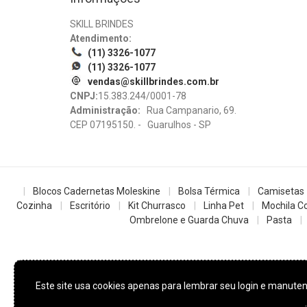
SKILL BRINDES
Atendimento:
(11) 3326-1077
(11) 3326-1077
vendas@skillbrindes.com.br
CNPJ:
15.383.244/0001-78
Administração:
Rua Campanario, 69.
CEP 07195150. - Guarulhos - SP
Blocos Cadernetas Moleskine
Bolsa Térmica
Camisetas
Cozinha
Escritório
Kit Churrasco
Linha Pet
Mochila Co
Ombrelone e Guarda Chuva
Pasta
Este site usa cookies apenas para lembrar seu login e manut