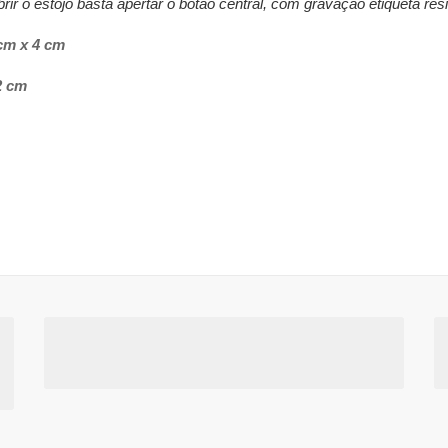
ir o estoj
o basta apertar o botão central, com gravação etiqueta res
cm x 4 cm
2 cm