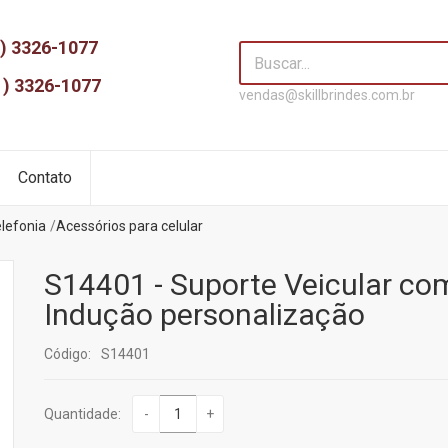
) 3326-1077
1) 3326-1077
vendas@skillbrindes.com.br
Contato
elefonia
Acessórios para celular
S14401 - Suporte Veicular co
Indução personalização
Código:
S14401
Quantidade:
-
+