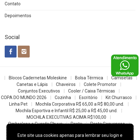
Contato
Depoimentos
Social
Blocos Cadernetas Moleskine
Bolsa Térmica
Camisetas
Canetas e Lápis
Chaveiros
Colete Promotor
Conjuntos Executivos
Cooler / Caixa Térmicas
COPA DO MUNDO 2026
Cozinha
Escritório
Kit Churrasco
Linha Pet
Mochila Corporativa R$ 65,00 a R$ 80,00 und.
Mochila Esportiva e Infantil R$ 25,00 a R$ 45,00 und.
MOCHILA EXECUTIVAS ACIMA R$100,00
Ombrelone e Guarda Chuva
Pasta
Pasta Convencao
Sacochila mochila saco
Sacolas
Squeezes e Garrafas
Este site usa cookies apenas para lembrar seu login e
z- Datas Comemorativas