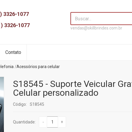
) 3326-1077
1) 3326-1077
vendas@skillbrindes.com.br
Contato
elefonia
Acessórios para celular
S18545 - Suporte Veicular Gra
Celular personalizado
Código:
S18545
Quantidade:
-
+