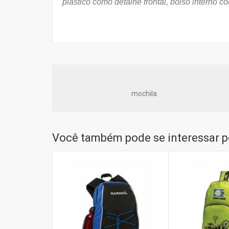
plástico como detalhe frontal, bolso interno 
mochila
Você também pode se interessar po