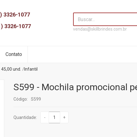
) 3326-1077
1) 3326-1077
vendas@skillbrindes.com.br
Contato
$ 45,00 und.
Infantil
S599 - Mochila promocional p
Código:
S599
Quantidade:
-
+