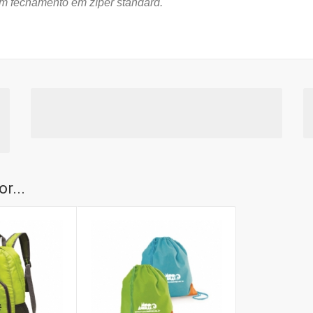
com fechamento em zíper standard.
r...