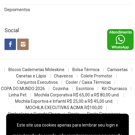
Depoimentos
Social
Blocos Cadernetas Moleskine
Bolsa Térmica
Camisetas
Canetas e Lápis
Chaveiros
Colete Promotor
Conjuntos Executivos
Cooler / Caixa Térmicas
COPA DO MUNDO 2026
Cozinha
Escritório
Kit Churrasco
Linha Pet
Mochila Corporativa R$ 65,00 a R$ 80,00 und.
Mochila Esportiva e Infantil R$ 25,00 a R$ 45,00 und.
MOCHILA EXECUTIVAS ACIMA R$100,00
Ombrelone e Guarda Chuva
Pasta
Pasta Convencao
Sacochila mochila saco
Sacolas
Squeezes e Garrafas
Este site usa cookies apenas para lembrar seu login e
z- Datas Comemorativas