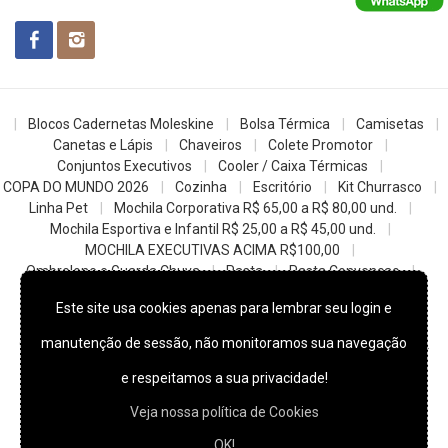
Blocos Cadernetas Moleskine
Bolsa Térmica
Camisetas
Canetas e Lápis
Chaveiros
Colete Promotor
Conjuntos Executivos
Cooler / Caixa Térmicas
COPA DO MUNDO 2026
Cozinha
Escritório
Kit Churrasco
Linha Pet
Mochila Corporativa R$ 65,00 a R$ 80,00 und.
Mochila Esportiva e Infantil R$ 25,00 a R$ 45,00 und.
MOCHILA EXECUTIVAS ACIMA R$100,00
Ombrelone e Guarda Chuva
Pasta
Pasta Convencao
Sacochila mochila saco
Sacolas
Squeezes e Garrafas
Este site usa cookies apenas para lembrar seu login e
z- Datas Comemorativas
manutenção de sessão, não monitoramos sua navegação
© 2022
Skill Brindes Promocionais -
Todos os direitos reservados.
e respeitamos a sua privacidade!
Veja nossa política de Cookies
OK!