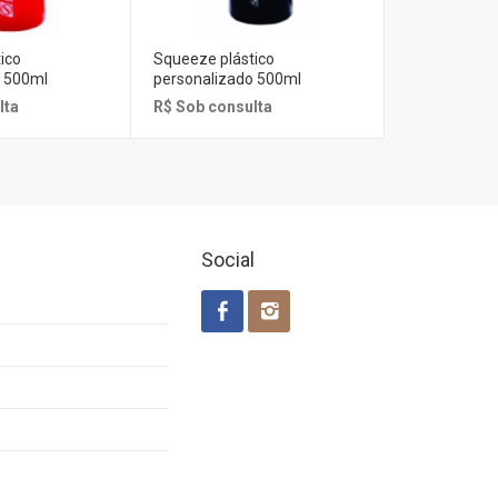
ico
Squeeze plástico
Squeeze plás
o 500ml
personalizado 500ml
personalizad
lta
R$ Sob consulta
R$ Sob cons
Social