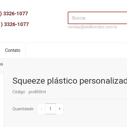
) 3326-1077
1) 3326-1077
vendas@skillbrindes.com.br
Contato
os
Squeeze plástico personaliza
Código:
pro850ml
Quantidade:
-
+