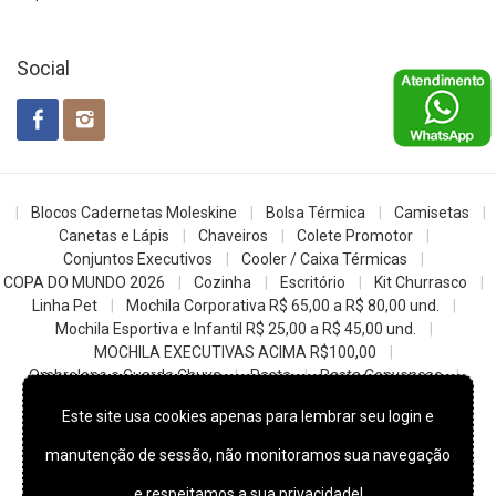
Social
Blocos Cadernetas Moleskine
Bolsa Térmica
Camisetas
Canetas e Lápis
Chaveiros
Colete Promotor
Conjuntos Executivos
Cooler / Caixa Térmicas
COPA DO MUNDO 2026
Cozinha
Escritório
Kit Churrasco
Linha Pet
Mochila Corporativa R$ 65,00 a R$ 80,00 und.
Mochila Esportiva e Infantil R$ 25,00 a R$ 45,00 und.
MOCHILA EXECUTIVAS ACIMA R$100,00
Ombrelone e Guarda Chuva
Pasta
Pasta Convencao
Sacochila mochila saco
Sacolas
Squeezes e Garrafas
Este site usa cookies apenas para lembrar seu login e
z- Datas Comemorativas
manutenção de sessão, não monitoramos sua navegação
© 2022
Skill Brindes Promocionais -
Todos os direitos reservados.
e respeitamos a sua privacidade!