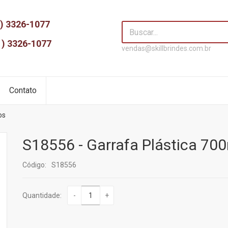
) 3326-1077
1) 3326-1077
vendas@skillbrindes.com.br
Contato
os
S18556 - Garrafa Plástica 70
Código:
S18556
Quantidade:
-
+