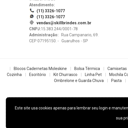
Atendimento:
(11) 3326-1077
(11) 3326-1077
vendas@skillbrindes.com.br
CNPJ:
15.383.244/0001-78
Administração:
Rua Campanario, 69.
CEP 07195150. - Guarulhos - SP
Blocos Cadernetas Moleskine
Bolsa Térmica
Camisetas
Cozinha
Escritório
Kit Churrasco
Linha Pet
Mochila Co
Ombrelone e Guarda Chuva
Pasta
Este site usa cookies apenas para lembrar seu login e manut
sua pr