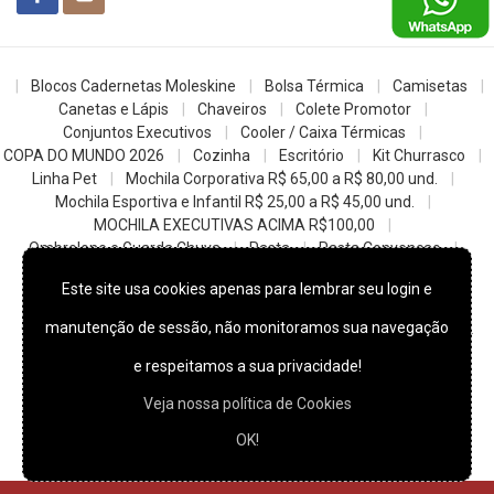
Blocos Cadernetas Moleskine
Bolsa Térmica
Camisetas
Canetas e Lápis
Chaveiros
Colete Promotor
Conjuntos Executivos
Cooler / Caixa Térmicas
COPA DO MUNDO 2026
Cozinha
Escritório
Kit Churrasco
Linha Pet
Mochila Corporativa R$ 65,00 a R$ 80,00 und.
Mochila Esportiva e Infantil R$ 25,00 a R$ 45,00 und.
MOCHILA EXECUTIVAS ACIMA R$100,00
Ombrelone e Guarda Chuva
Pasta
Pasta Convencao
Sacochila mochila saco
Sacolas
Squeezes e Garrafas
Este site usa cookies apenas para lembrar seu login e
z- Datas Comemorativas
manutenção de sessão, não monitoramos sua navegação
© 2022
Skill Brindes Promocionais -
Todos os direitos reservados.
e respeitamos a sua privacidade!
Veja nossa política de Cookies
OK!