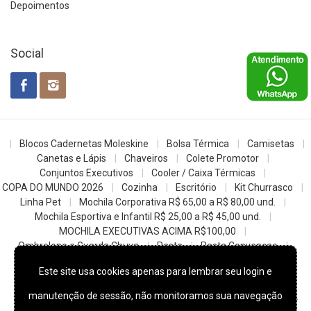
Depoimentos
Social
Blocos Cadernetas Moleskine
Bolsa Térmica
Camisetas
Canetas e Lápis
Chaveiros
Colete Promotor
Conjuntos Executivos
Cooler / Caixa Térmicas
COPA DO MUNDO 2026
Cozinha
Escritório
Kit Churrasco
Linha Pet
Mochila Corporativa R$ 65,00 a R$ 80,00 und.
Mochila Esportiva e Infantil R$ 25,00 a R$ 45,00 und.
MOCHILA EXECUTIVAS ACIMA R$100,00
Ombrelone e Guarda Chuva
Pasta
Pasta Convencao
Sacochila mochila saco
Sacolas
Squeezes e Garrafas
Este site usa cookies apenas para lembrar seu login e
z- Datas Comemorativas
manutenção de sessão, não monitoramos sua navegação
© 2022
Skill Brindes Promocionais -
Todos os direitos reservados.