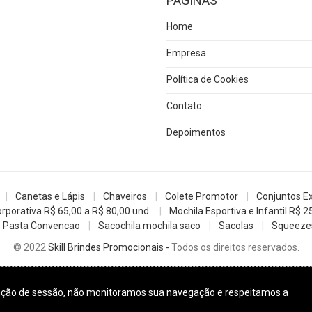
PÁGINAS
Home
Empresa
Política de Cookies
Contato
Depoimentos
Canetas e Lápis
Chaveiros
Colete Promotor
Conjuntos E
rporativa R$ 65,00 a R$ 80,00 und.
Mochila Esportiva e Infantil R$ 2
Pasta Convencao
Sacochila mochila saco
Sacolas
Squeezes
© 2022
Skill Brindes Promocionais -
Todos os direitos reservados.
enção de sessão, não monitoramos sua navegação e respeitamos a