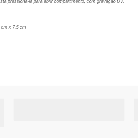
ta pressioná-la para abrir
compartimento, com gravação UV.
 cm x 7,5 cm