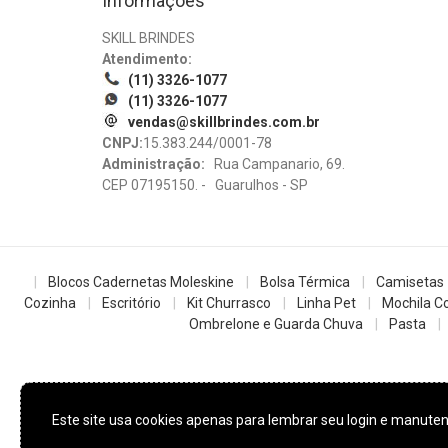
Informações
SKILL BRINDES
Atendimento:
(11) 3326-1077
(11) 3326-1077
vendas@skillbrindes.com.br
CNPJ:
15.383.244/0001-78
Administração:
Rua Campanario, 69.
CEP 07195150. - Guarulhos - SP
Blocos Cadernetas Moleskine
Bolsa Térmica
Camisetas
Cozinha
Escritório
Kit Churrasco
Linha Pet
Mochila Co
Ombrelone e Guarda Chuva
Pasta
Este site usa cookies apenas para lembrar seu login e manut