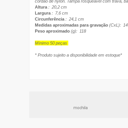
cordão de nylon. Tampa rosqueável com trava, bas
Altura
: 20,2 cm
Largura
: 7,6 cm
Circunferência
: 24,1 cm
Medidas aproximadas para gravação
(CxL): 14
Peso aproximado
(g): 118
Mínimo 50 peças
* Produto sujeito a disponibilidade em estoque*
mochila