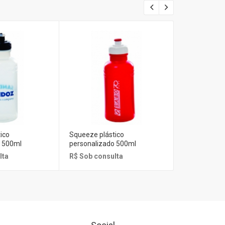
ico
Squeeze plástico
Squeeze plás
o 500ml
personalizado 500ml
personalizad
lta
R$ Sob consulta
R$ Sob cons