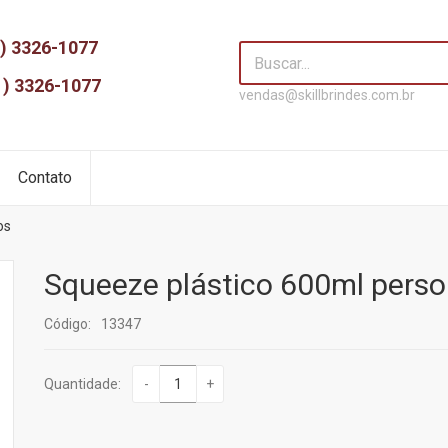
) 3326-1077
1) 3326-1077
vendas@skillbrindes.com.br
Contato
os
Squeeze plástico 600ml perso
Código:
13347
Quantidade:
-
+